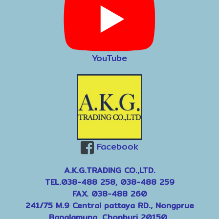
YouTube
Facebook
A.K.G.TRADING CO.,LTD.
TEL.038-488 258, 038-488 259
FAX. 038-488 260
241/75 M.9 Central pattaya RD., Nongprue
Banglamung, Chonburi 20150