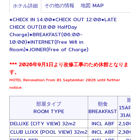
その他の情報
地図 MAP
ホテル詳細
●CHECK IN 14:00●CHECK OUT 12:00●LATE
CHECK OUT(18:00 HalfDay
Charge)●BREAKFAST(06:00-
10:00)●INTERNET(Free Wifi in
Room)●JOINER(Free of Charge)
*** 2026年9月1日より改修工事のため休館となりま
す。
HOTEL Renovation from 01 September 2026 until further
notice.
期間
部屋タイプ
朝食
15APR2
ROOM TYPE
BREAKFAST
31AUG2
DELUXE (CITY VIEW) 32m2
INCL ABF
2,100(2
CLUB LUXX (POOL VIEW) 32m2
INCL ABF
2,300(2