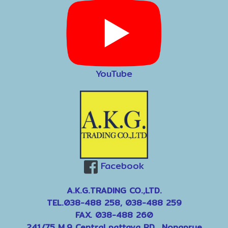
YouTube
Facebook
A.K.G.TRADING CO.,LTD.
TEL.038-488 258, 038-488 259
FAX. 038-488 260
241/75 M.9 Central pattaya RD., Nongprue