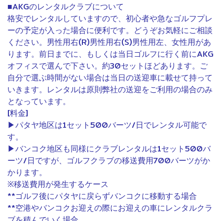
■AKGのレンタルクラブについて
格安でレンタルしていますので、初心者や急なゴルフプレ
ーの予定が入った場合に便利です。どうぞお気軽にご相談
ください。男性用右(R)男性用右(S)男性用左、女性用があ
ります。前日までに、もしくは当日ゴルフに行く前にAKG
オフィスで選んで下さい。約30セットほどあります。ご
自分で選ぶ時間がない場合は当日の送迎車に載せて持って
いきます。レンタルは原則弊社の送迎をご利用の場合のみ
9
となっています。
[料金]
▶パタヤ地区は1セット500バーツ/日でレンタル可能で
す。
▶バンコク地区も同様にクラブレンタルは1セット500バ
ーツ/日ですが、ゴルフクラブの移送費用700バーツがか
かります。
※移送費用が発生するケース
**ゴルフ後にパタヤに戻らずバンコクに移動する場合
**空港やバンコクお迎えの際にお迎えの車にレンタルクラ
ブを積んでいく場合