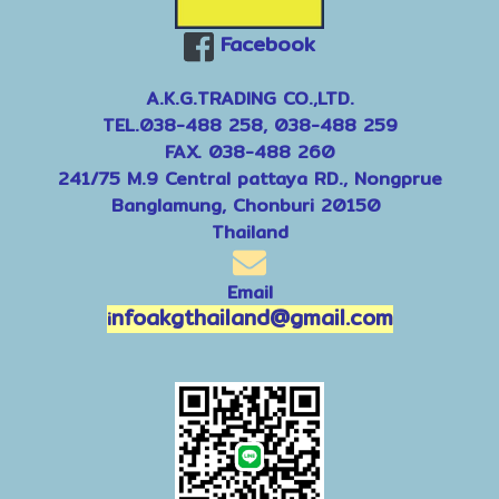
Facebook
A.K.G.TRADING CO.,LTD.
TEL.038-488 258, 038-488 259
FAX. 038-488 260
241/75 M.9 Central pattaya RD., Nongprue
Banglamung, Chonburi 20150
Thailand
Email
nfoakgthailand@gmail.com
i