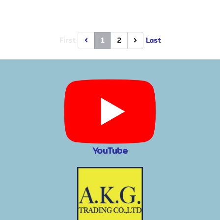
First
1
2
Last
YouTube