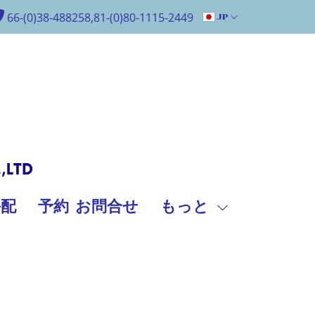
66-(0)38-488258,81-(0)80-1115-2449
JP
手配
予約 お問合せ
もっと