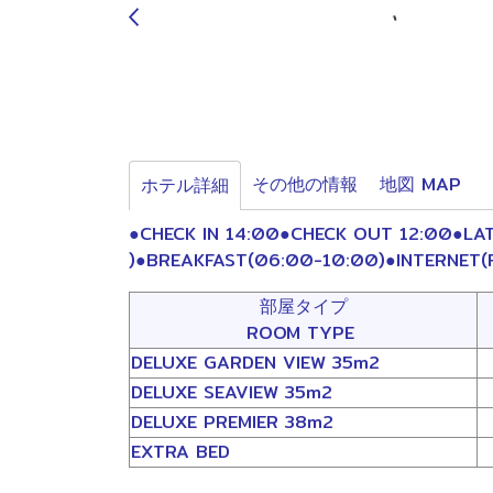
その他の情報
地図 MAP
ホテル詳細
●CHECK IN 14:00●CHECK OUT 12:00●LATE
)●BREAKFAST(06:00-10:00)●INTERNET(Fr
部屋タイプ
ROOM TYPE
DELUXE GARDEN VIEW 35m2
DELUXE SEAVIEW 35m2
DELUXE PREMIER 38m2
EXTRA BED