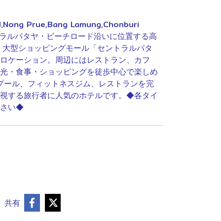
,Nong Prue,Bang Lamung,Chonburi
800 セントラルパタヤ・ビーチロード沿いに位置する高
、大型ショッピングモール「セントラルパタ
なロケーション。周辺にはレストラン、カフ
光・食事・ショッピングを徒歩中心で楽しめ
プール、フィットネスジム、レストランを完
視する旅行者に人気のホテルです。◆各タイ
さい◆
共有