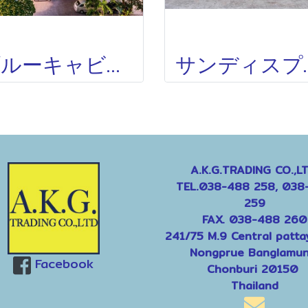
ブルーキャビンホテル BLUE CABIN HOTE(旧A-ONE NEW WING)
サンディスプリングホテ
A.K.G.TRADING CO.,LT
TEL.038-488 258, 038
259
FAX. 038-488 260
241/75 M.9 Central patta
Nongprue Banglamun
Facebook
Chonburi 20150
Thailand