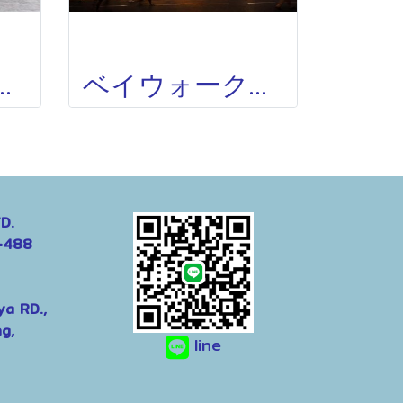
ル SANDY SPRING HOTEL
ベイウォークレジデンス BAYWALK RESIDENCE
D.
-488
ya RD.,
g,
line