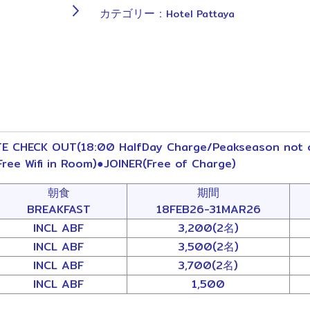
カテゴリー :
Hotel Pattaya
 CHECK OUT(18:00 HalfDay Charge/Peakseason not c
ee Wifi in Room)●JOINER(Free of Charge)
朝食
期間
BREAKFAST
18FEB26-31MAR26
INCL ABF
3,200(2名)
INCL ABF
3,500(2名)
INCL ABF
3,700(2名)
INCL ABF
1,500