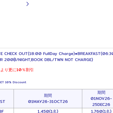
 CHECK OUT(18:00 FullDay Charge)●BREAKFAST(06:30-
ER 200฿/NIGHT,BOOK DBL/TWN NOT CHARGE)
金より更に10％割引
ET 10% Discount
期間
期間
01NOV26-
AST
01MAY26-31OCT26
25DEC26
BF
1,450(1名)
1,760(1名)