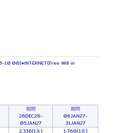
10:00)●INTERNET(Free Wifi in
期間
期間
26DEC26-
06JAN27-
05JAN27
31JAN27
2,336(1名)
1,760(1名)