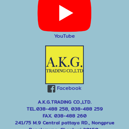
YouTube
Facebook
A.K.G.TRADING CO.,LTD.
TEL.038-488 258, 038-488 259
FAX. 038-488 260
241/75 M.9 Central pattaya RD., Nongprue