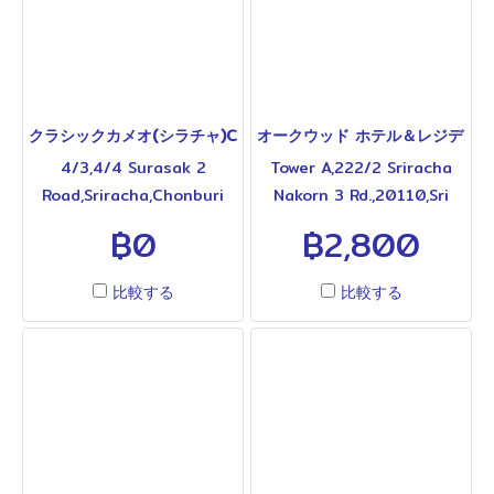
室規模のホテルで、周辺には
ッチンや洗濯機付きタイプも
日本料理店、コンビニ、カフ
用意され、長期滞在にも対応
ェなども数多く集まっていま
しています。館内には大浴
す。館内には大型プール、フ
場、プール、フィットネスジ
ィットネスジム、レストラン
ム、レストランを完備。シラ
クラシックカメオ(シラチャ)CLASSIC KAMEO SRIRACHA HOTEL & 
オークウッド ホテル＆レジデンス(シラチ
を完備。シラチャ中心部で利
チャエリアで長期滞在向け設
4/3,4/4 Surasak 2
Tower A,222/2 Sriracha
便性を重視する旅行者や長期
備を重視する旅行者に利用さ
Road,Sriracha,Chonburi
Nakorn 3 Rd.,20110,Sri
滞在利用にも対応した大型ホ
れているホテルです。◆各タ
20110 Thailand T.038-
Racha,Thailand T.038-
฿0
฿2,800
テルです。◆各タイプの料
イプの料金、その他詳細は下
771-390 シラチャ中心部、
327-999 シラチャ中心部の
金、その他詳細は下欄をご参
欄をご参照ください◆
スクンビット通り近くに位置
海沿いに位置する高級サービ
照ください◆
比較する
比較する
するサービスアパートメント
スアパートメントです。ロビ
タイプのホテルです。ロビン
ンソンシラチャまで徒歩5分
ソンシラチャは徒歩圏内、日
（約450m）、日本食店街も
本食店エリアへもアクセスし
徒歩圏内と利便性抜群。さら
やすいロケーション。約160
に24時間営業のマックスバリ
室規模の施設で、客室にはキ
ュ等が入る大型商業施設「ア
ッチンや洗濯機付きタイプも
タラモール」が隣接してお