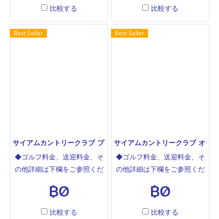
ション、ウォーターサイド、
ション、ウォーターサイド、
比較する
比較する
ローリングヒルズの4コース
ローリングヒルズの4コース
81ホールの一大ゴルフ場で
81ホールの一大ゴルフ場で
Best Seller
Best Seller
す。ウォーターサイドは高低
す。ローリングヒルズは
差の多い他の3コースと違い
2020年1月にオープンしたば
割とフラットですが、コース
かり新しいコースです。オー
整備は素晴らしく、キャディ
ルドとプランテーションと同
ー、美しい景観、整った練習
じリーシュミット&ブライア
場、日本食が充実したレスト
ンカーリー設計。グリーン、
ラン、全てにおいて満足する
グリーン周りが難しい。絶壁
接待向けのコースです。
バンカーの名物ホールあり。
サイアムカントリークラブ プランテーション SIAM COUNTRY CLUB
サイアムカントリークラブ オールドコース
◆ゴルフ料金、送迎料金、そ
◆ゴルフ料金、送迎料金、そ
の他詳細は下欄をご参照くだ
の他詳細は下欄をご参照くだ
さい◆サイアムカントリー(パ
さい◆サイアムカントリー(パ
฿0
฿0
タヤ)はオールド、プランテー
タヤ)はオールド、プランテー
ション、ウォーターサイド、
ション、ウォーターサイド、
比較する
比較する
ローリングヒルズの4コース
ローリングヒルズの4コース