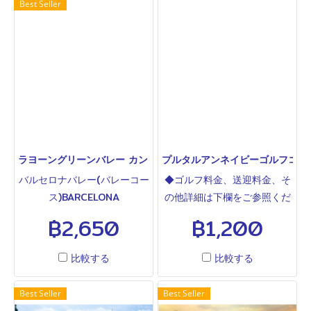
Best Seller
イ、高低差あり、上級者向
アしているホールがりました
け。パー6の名物ホールが二
が現在は18ホールとなってい
ヶ所あります。敷地内には3
ます。大変難しいコースでこ
コース54ホールがあり、宿泊
の料金は魅力です。敷地内に
施設も充実した一大ゴルフ施
は3コース54ホールがあり、
設です。2026年4月名称変更
宿泊施設も充実した一大ゴル
でバルセロナバレーゴルフコ
フ施設です。2026年4月名称
ースとなりました バルセロナ
変更でバルセロナバレーゴル
バレー(レイクコース)＝旧セ
フコースとなりました バルセ
ラヨーングリーンバレー カントリークラブ RAYONG GREEN VALLEY
プルタルアンネイビーゴルフコース PLU
ントアンドリュース2000 バ
ロナバレー(レイクコース)＝
バルセロナバレー(バレーコー
◆ゴルフ料金、送迎料金、そ
ルセロナバレー(マウンテンコ
旧セントアンドリュース
ス)BARCELONA
の他詳細は下欄をご参照くだ
ース)＝旧シルキーオーク バ
2000 バルセロナバレー(マ
VALLEY(VALLEY
さい◆軍隊所有のゴルフ場で
฿2,650
฿1,200
ルセロナバレー(バレーコー
ウンテンコース)＝旧シルキー
COURASE)◆ゴルフ料金、送
す。プルタルワン、クリスタ
ス)＝旧ラヨーングリーンバレ
オーク バルセロナバレー(バ
迎料金、その他詳細は下欄を
ルベイ、マウンテンシャド
ー
レーコース)＝旧ラヨーングリ
比較する
比較する
ご参照ください◆2023年改
ー、エメラルド、パタビアセ
ーンバレー
装。アップダウンあり、砲台
ンチュリー、グリーンウッド
Best Seller
Best Seller
グリーン周りが難しい上級者
などがパタヤで最も安い料金