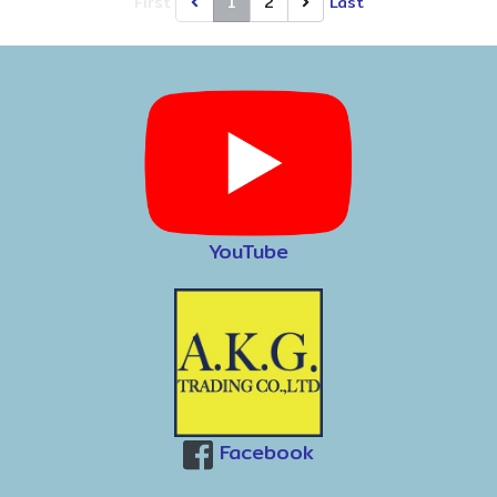
First
1
2
Last
ーシステム。
YouTube
Facebook