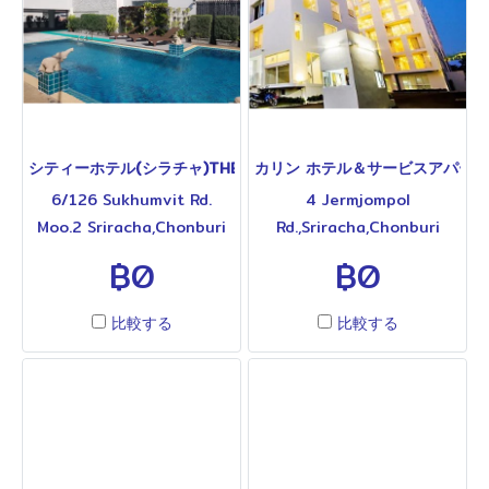
ません。大変難しい発音で
本食店エリアも徒歩圏内とい
す。1～4番のレイアウト、ク
う便利なロケーション。約
ラブハウス、茶店を少し改良
130室規模の施設で、客室に
しましたがほぼパリチャット
はキッチンや洗濯機付きタイ
のままです。安い、トリッキ
プも用意されています。館内
ー、整備良しで穴場のゴルフ
にはプール、フィットネスジ
シティーホテル(シラチャ)THE CITY HOTEL SRIRACHA NAKORN
カリン ホテル＆サービスアパートメント K
場です。
ム、大浴場、レストランを完
6/126 Sukhumvit Rd.
4 Jermjompol
備。シラチャ中心部で比較的
Moo.2 Sriracha,Chonburi
Rd.,Sriracha,Chonburi
新しいサービスアパートメン
20110 THAILAND T.038-
20110 Thailand T.038-
฿0
฿0
トとして注目されているホテ
322-700 to 20 シラチャ中
312-666 シラチャ中心部、
ルです。◆各タイプの料金、
心部、ロビンソンシラチャ近
スクンビット通り近くに位置
その他詳細は下欄をご参照く
比較する
比較する
くに位置するシティーホテル
するサービスアパートメント
ださい◆
です。ロビンソンシラチャま
タイプのホテルです。ロビン
で徒歩5分(約400m)、日本
ソンシラチャは徒歩圏内、日
食店やマッサージ店が集まる
本食店エリアへもアクセスし
中心エリアも徒歩圏内という
やすいロケーション。約140
便利なロケーション。約280
室規模の施設で、客室にはキ