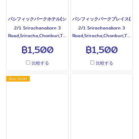
ださい◆
適です。館内には大型プー
ています。館内にはプール、
ル、大浴場、フィットネスジ
大浴場、フィットネスジム、
パシフィックパークホテル(シラチャ)PACIFIC PARK HOTEL
パシフィックパークプレイス(シラチャ)P
ムを完備。さらにパタヤの人
レストランを完備。シラチャ
2/1 Srirachanakorn 3
2/1 Srirachanakorn 3
気ホテル「アレカロッジ」の
を代表する高級サービスアパ
Road,Sriracha,Chonburi,Thailand
Road,Sriracha,Chonburi,Thail
系列で、高いホスピタリティ
ートメントとして、日本人長
20110 T.038-328-600 シ
20110 T.038-328-600 シ
฿1,500
฿1,500
を誇ります。館内レストラン
期滞在者にも知られているホ
ラチャ中心部に位置するシテ
ラチャ中心部、ロビンソンシ
「まぐろ三昧」では、日本の
テルです。◆各タイプの料
ィーホテルです。ロビンソン
ラチャ近くに位置するサービ
『TVチャンピオン』マグロ料
金、その他詳細は下欄をご参
比較する
比較する
シラチャの敷地までは道路を
スアパートメントです。ロビ
理人選手権で優勝した一流シ
照ください◆
挟んで目の前、徒歩1分（約
ンソンシラチャまで徒歩3分
ェフの絶品料理を堪能できま
Best Seller
100m）という圧倒的な好立
(約250m)、日本食店エリア
す。シラチャ中心部で、食・
地が最大の魅力。正面玄関や
も徒歩圏内という便利なロケ
サービス・快適な設備がすべ
周辺の日本食店街、居酒屋が
ーション。客室にはキッチン
て揃った、いま注目の新しい
集まる中心エリアへも徒歩3
や洗濯機付きタイプも用意さ
大型アパートメントです。◆
分圏内と、徒歩中心で快適に
れており、長期滞在にも対応
各タイプの料金、その他詳細
移動できます。約170室規模
しています。館内にはプー
は下欄をご参照ください◆
の館内には、プール、フィッ
ル、フィットネスジムを完
トネスジム、レストランを完
備。シラチャ中心部で生活利