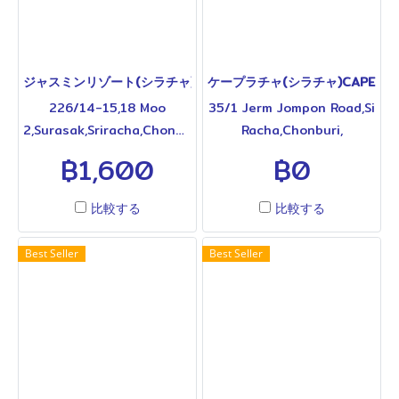
用意され、長期滞在にも対応
り、日々の買い物や食事にこ
しています。館内には大浴
れ以上ない便利な環境が整っ
場、プール、フィットネスジ
ています。約450室を誇る館
ム、レストランを完備。
内には、海と一体になれるイ
ジャスミンリゾート(シラチャ)JASMINE RESORT SRIRACHA
ケープラチャ(シラチャ)CAPE RACH
KAMEOグループらしい長期滞
ンフィニティプール、大浴
226/14-15,18 Moo
35/1 Jerm Jompon Road,Si
在向け設備を備え、日本人駐
場、ジム、キッズルーム、レ
2,Surasak,Sriracha,Chonburi
Racha,Chonburi,
在員にも利用されているホテ
ストランを完備。客室はキッ
20110,Thailand T.038-
20110,Thailand.T.038-
฿1,600
฿0
ルです。◆各タイプの料金、
チンや洗濯機付きで長期滞在
322-740 to 5 「JASMINE
314-288 シラチャ中心部、
その他詳細は下欄をご参照く
に対応し、美しい海を望める
RESORT SRIRACHA」は
ロビンソンシラチャ近くに位
ださい◆
部屋も多く用意されていま
比較する
比較する
2024年にリノベーションオ
置する高級サービスアパート
す。その優れた立地と充実の
ープンした、シラチャ中心部
メントです。ロビンソンシラ
設備から、同料金帯では圧倒
Best Seller
Best Seller
の大型サービスアパートメン
チャまで徒歩3分(約250m)、
的な人気を誇るシラチャを代
トです。ロビンソンシラチャ
日本食店やカフェが集まる中
表する宿です。高クオリティ
まで徒歩5分（約450m）、
心エリアも徒歩圏内という便
な滞在を叶える大型ラグジュ
日本食店エリアも徒歩圏内と
利なロケーション。約190室
アリー施設として親しまれて
利便性抜群。約280室の客室
規模の施設で、客室にはキッ
います。◆各タイプの料金、
にはキッチンや洗濯機付きタ
チン、洗濯機付きタイプも用
その他詳細は下欄をご参照く
イプもあり、長期滞在にも最
意され、長期滞在にも対応し