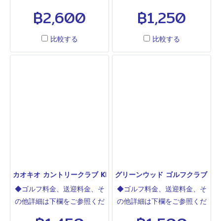
さい◆合宿、宿泊でのプレー
さい◆うねりのあるフェアウ
฿2,600
฿1,250
ならここ 素晴らしいコースで
エイ、高速グリーンで面白い
格安です。2004年11月にオ
コースです。マウンテンシャ
比較する
比較する
ープンしたゴルフ場はグリー
ドー、クリスタルベイ、プル
ンの傾斜はきつくコースもプ
タルワン、エメラルド、パタ
ロトーナメントを意識した設
ビアセンチュリー、グリーン
計となっています。クラブハ
ウッドなどがパタヤで最も安
ウスも最高級で日本レストラ
い料金でプレーできるゴルフ
ン日本亭も入っています。
場です。
カオキオ カントリークラブ KHAO KHEOW COUNTRY CLUB
グリーンウッド ゴルフクラブ GREEN
◆ゴルフ料金、送迎料金、そ
◆ゴルフ料金、送迎料金、そ
の他詳細は下欄をご参照くだ
の他詳細は下欄をご参照くだ
さい◆バンコクパタヤ移動途
さい◆ABC27ホール。戦略的