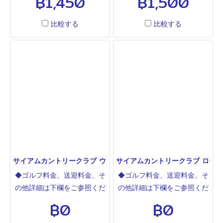
฿1,450
฿1,500
中にゴルフならここ。バンコ
コース、小さいグリーンが特
クとパタヤの中間ややパタヤ
徴的です。パタヤから遠く観
比較する
比較する
寄りにあります。起伏あり、
光客があまり来ないので空い
フェアウエイは狭く、池、OB
ています。グリーンウッド、
がありティーショットにコン
エメラルド、クリスタルベ
トロールが必要なコースで
イ、マウンテンシャドー、プ
す。バックからは最高に難し
ルタルワン、パタビアセンチ
いゴルフ場です。
ュリーなどがパタヤで最も安
い料金でプレーできるゴルフ
場です。格安ゴルフ場の中で
は状態等はここグリーンウッ
ドが一番おすすめです。
サイアムカントリークラブ ウォーターサイド SIAM COUNTRY CLUB
サイアムカントリークラブ ローリングヒル
◆ゴルフ料金、送迎料金、そ
◆ゴルフ料金、送迎料金、そ
の他詳細は下欄をご参照くだ
の他詳細は下欄をご参照くだ
さい◆サイアムカントリー(パ
さい◆サイアムカントリー(パ
฿0
฿0
タヤ)はオールド、プランテー
タヤ)はオールド、プランテー