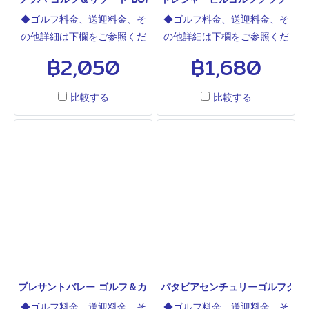
視したサービスアパートメン
ットネスジム、レストランを
◆ゴルフ料金、送迎料金、そ
◆ゴルフ料金、送迎料金、そ
トとして、シラチャ長期滞在
完備。日本人駐在員の多いシ
の他詳細は下欄をご参照くだ
の他詳細は下欄をご参照くだ
者に利用されています。◆各
ラチャエリアで、長期滞在向
さい◆レムチャバンゴルフの
さい◆某大手企業保有の福利
฿2,050
฿1,680
タイプの料金、その他詳細は
け設備を備えた大型ホテルと
隣にある36ホールのコースで
厚生施設なのでこんなに激安
下欄をご参照ください◆
して利用されています。◆各
す。Gary PanksとDavid
となっていますが素晴らしい
タイプの料金、その他詳細は
比較する
比較する
Grahamのデザインで1995年
コースです。ブルーキャニオ
下欄をご参照ください◆
オープンしました。毎年タイ
ンやカビンブリSCの設計をし
国内プロトーナメントで利用
た加藤嘉一氏のデザインで
されるよく整備されたゴル フ
す。丘隆地に作られた非常に
場です。 ABCD36ホールで比
タフなコースです。白TEEで
較的空いていてマイペースで
も6,750ヤードと長く、ロン
プレー可能です。キャディー
グヒッター向けコースです。
もよく教育されています。
白、青、黒ティーで距離・難
易度が大きくかわり、 広くて
OBの少ないABコースの白テ
プレサントバレー ゴルフ＆カントリークラブ PLEASANT VALLEY G
パタビアセンチュリーゴルフクラブ PAT
ィーからは自己最高が狙えま
◆ゴルフ料金、送迎料金、そ
◆ゴルフ料金、送迎料金、そ