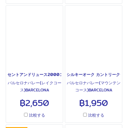
81ホールの一大ゴルフ場で
81ホールの一大ゴルフ場で
す。プランテーションはオー
す。オールドコースはプラン
ルドとローリングヒルズと同
テーションとローリングヒル
じリーシュミット&ブライア
ズと同じリーシュミット&ブ
ンカーリー設計。27ホール。
ライアンカーリー設計。毎年
2009年HONDA-LPGA会
開催されるHONDA-LPGA会
場。4コースの中で最も難し
場として知られ、2010年大
いコース。バンカー多し。グ
会では宮里藍選手が優勝しま
リーンは他コース同様かなり
した。タイ、アジアを代表す
難しいです。
る名門コースです。
セントアンドリュース2000ゴルフクラブ ST.ANDREWS 2000 GO
シルキーオーク カントリークラブ SIL
バルセロナバレー(レイクコー
バルセロナバレー(マウンテン
ス)BARCELONA
コース)BARCELONA
VALLEY(LAKE COURASE)◆
VALLEY(MOUNTAIN
฿2,650
฿1,950
ゴルフ料金、送迎料金、その
COURASE)◆ゴルフ料金、送
他詳細は下欄をご参照くださ
迎料金、その他詳細は下欄を
比較する
比較する
い◆速いグリーン、アンジュ
ご参照ください◆以前は他の
レーションのあるフェアウエ
ホールとフェアウェイをシェ