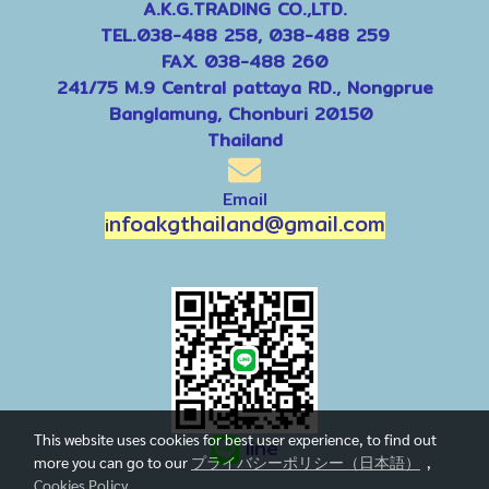
A.K.G.TRADING CO.,LTD.
TEL.038-488 258, 038-488 259
FAX. 038-488 260
241/75 M.9 Central pattaya RD., Nongprue
Banglamung, Chonburi 20150
Thailand
Email
nfoakgthailand@gmail.com
i
This website uses cookies for best user experience, to find out
line
more you can go to our
プライバシーポリシー（日本語）
,
Cookies Policy