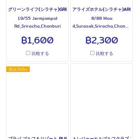
備。周辺にはコンビニやカフ
便性を重視する長期滞在者に
グリーンライフ(シラチャ)GREEN LIFE SRIRACHA
アライズホテル(シラチャ)ARIZE HO
ェ、多数の日本料理店が集ま
利用されているサービスアパ
19/55 Jermjompol
8/88 Moo
っており、滞在中の買い物や
ートメントです。◆各タイプ
Rd.,Sriracha,Chonburi
4,Surasak,Sriracha,Chonburi,
食事に困ることはありませ
の料金、その他詳細は下欄を
20110 Thailand T.038-
20110,Thailand.T.038-
฿1,600
฿2,300
ん。その抜群の利便性と充実
ご参照ください◆
326-400 シラチャ中心部、
199-077 シラチャ中心部、
した周辺環境から、初めてシ
日本人街近くに位置するサー
スクンビット通り近くに位置
ラチャを訪れる方をはじめ、
比較する
比較する
ビスアパートメントです。ロ
するサービスアパートメント
多くの日本人ビジネスパーソ
ビンソンシラチャは徒歩圏
タイプのホテルです。ロビン
ンや旅行者に利用されている
Best Seller
内、日本食店や居酒屋が集ま
ソンシラチャまで徒歩5分(約
定番の人気ホテルです◆各タ
るエリアにもアクセスしやす
450m)、シラチャ中心部の日
イプの料金、その他詳細は下
いロケーション。比較的コン
本食店エリアも徒歩圏内とい
欄をご参照ください◆
パクトな施設で、客室にはキ
う便利なロケーション。約
ッチンや洗濯機付きタイプも
380室規模を誇り、客室には
用意され、長期滞在にも対応
キッチンや洗濯機付きタイプ
しています。館内には大浴
も用意されており、長期滞在
場、フィットネスジムを完
にも対応しています。館内に
備。日本人向けサービスを重
は大型プール、大浴場、フィ
ブラパ ゴルフ＆リゾート BURAPA GOLF & RESORT
トレジャーヒルゴルフクラブ TREASU