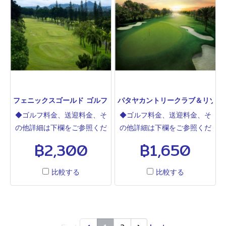
向けおすすめのコースです。
でプレーできるゴルフ場で
管理も最高です。冷房の利い
す。5人打ち、6人打ちが多い
た茶店、大変湯量の多いシャ
ので要注意。かなり高低差の
ワー、かわいいキャディーさ
あるコースです。ゴルフ帰り
んとゴルフ以外の点でもかな
にバンサレーやバーンアンプ
り上位にランクされます。敷
ーの美味しい海鮮レストラン
地内には3コース54ホールが
などに行くのがおすすめで
あり、宿泊施設も充実した一
す。
フェニックスゴールド ゴルフ＆Ｃ.Ｃ.パタヤ PHOENIX GOLD GOLF&
パタヤカントリークラブ＆リゾート PAT
大ゴルフ施設です。2026年4
◆ゴルフ料金、送迎料金、そ
◆ゴルフ料金、送迎料金、そ
月名称変更でバルセロナバレ
の他詳細は下欄をご参照くだ
の他詳細は下欄をご参照くだ
ーゴルフコースとなりました
さい◆パタヤから最も近い、
さい◆パタヤから最もアクセ
฿2,300
฿1,650
バルセロナバレー(レイクコー
歩きでのプレーも可、メンテ
スの良いゴルフ場の一つで
ス)＝旧セントアンドリュース
ナンス良し、コロナ禍で一番
す。コー スとコースのつなぎ
2000 バルセロナバレー(マ
比較する
比較する
人気のゴルフ場です2016年
が短く歩きのゴルファーには
ウンテンコース)＝旧シルキー
より欧州ツアー、アジアツア
最高です。リタイヤ在住メン
オーク バルセロナバレー(バ
ー、共同開催プロトーナメン
バーが多く、平日でも割と混
レーコース)＝旧ラヨーングリ
ト開催、プリティーキャディ
んでいます。
ーンバレー