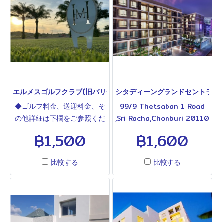
エルメスゴルフクラブ(旧パリチャット)HERMES GOLF CLUB
シタディーングランドセントラル(シラチャ)
9
◆ゴルフ料金、送迎料金、そ
99/9 Thetsaban 1 Road
の他詳細は下欄をご参照くだ
,Sri Racha,Chonburi 20110
さい◆旧パリチャット。小規
Thailand T.038-316-600
฿1,500
฿1,600
模なリノベーションを経て
「CITADINES GRAND
2024年12月からエルメスゴ
CENTRAL SRIRACHA」は
比較する
比較する
ルフ場としてオープンしまし
2022年オープン、シラチャ
た。タイでエルメスゴルフと
中心部に位置するサービスア
言ってもわからないかもしれ
パートメントです。ロビンソ
ません。タイですとヘーメス
ンシラチャまで徒歩3分(約
と言った方が通じるかもしれ
250m)、シラチャ中心部の日