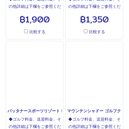
すが、黒からは450ヤードを
の他詳細は下欄をご参照くだ
の他詳細は下欄をご参照くだ
超えるパー４連続等でかなり
さい◆シラチャから近い格安
さい◆331号線沿い。グリー
฿1,900
฿1,350
難しいです。コースも綺麗で
ゴルフ場です。バンコクとパ
ンウッド、トレージャーヒル
女性同伴でしたらここが最も
タヤの移動途中に最適です。
の近くです。距離もあり面白
おすすめです。
比較する
比較する
コースは短いので青ティーか
いコースです。
らがおすすめ。パタヤ地区に
してはフラットです。プリテ
ィーキャディーシステム。
パッタナースポーツリゾート PATTANA SPORTS RESORT
マウンテンシャドー ゴルフクラブ MOU
◆ゴルフ料金、送迎料金、そ
◆ゴルフ料金、送迎料金、そ
の他詳細は下欄をご参照くだ
の他詳細は下欄をご参照くだ