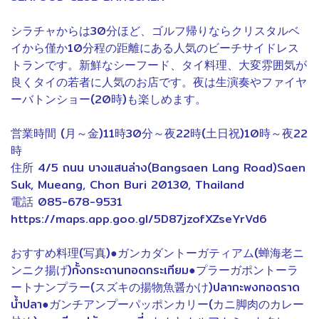
シラチャからは30分ほど、ゴルフ帰りならクリスタルベ
イから僅か10分程の距離にある人気のビーチサイドレス
トランです。新鮮なシーフード、タイ料理、大変雰囲気が
良くタイの若者に人気のお店です。夜は生演奏やファイヤ
ーバトンショー(20時)も楽しめます。
営業時間 (月～金)11時30分～夜22時(土日祝)10時～夜22
9
時
住所 4/5 ถนน บางแสนล่าง(Bangsaen Lang Road)Saen
Suk, Mueang, Chon Buri 20130, Thailand
電話 085-678-9531
https://maps.app.goo.gl/5D87jzofXZseYrVd6
おすすめ料理(写真)●ガンカダントーガティアム(蝉海老ニ
ンニク揚げ)กั้งกระดานทอดกระเทียม●プラーガポントーラ
ートナンプラー(スズキの揚物魚醤かけ)ปลากะพงทอดราด
น้ำปลา●ガンチアンプーパッポンカリー(カニ脚肉のカレー