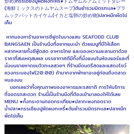
炒め)กรรเชียงปูผัดผงกะหรี่●トムヤムルアムミットタレー
(海鮮ミックスのトムヤムスープ)ต้มยำรวมมิตรทะเล●プラ
ムックパットカイケム(イカと塩卵の炒め物)ปลาหมึกผัดไข่
เค็ม
หากมองหาร้านอาหารซีฟูดในบางแสน SEAFODD CLUB
BANGSAEN เป็นร้านนึงที่อยากแนะนำ ด้วยเมนูที่มีให้เลือก
หลากหลายทั้งซีฟู้ดสด อาหารไทย และของหวานละลานตาด้วย
ราคาที่สมเหตุสมผล บรรยากาศดีมีทั้งที่นั่งแบบในห้องแอร์และที่
นั่งบนชายหาดชมวิวทะเลสวยๆ ที่ร้านมีดนตรีสดและแสดงโชว์
ควงกระบองไฟ(20:00) ถ้ามากจากพัทยาจะอยู่ก่อนถึงตลาด
หนองมน
บอกเลยว่าทั้งคุณภาพของอาหารและรสชาติ การให้บริการ
ที่จอดรถสะดวก ร้านนี้เป็นร้านนึงที่ต้องเข้ามาลองให้ได้เลย
MENU ●กั้งกระดานทอดกระเทียม●ปลากะพงทอดราด
น้ำปลา●กรรเชียงปูผัดผงกะหรี่●ต้มยำรวมมิตรทะเล●ปลาหมึก
ผัดไข่เค็ม