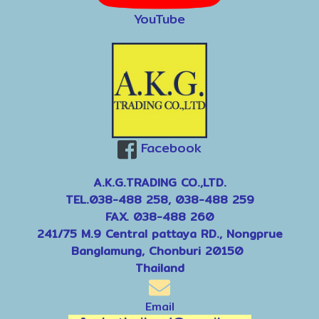
YouTube
Facebook
A.K.G.TRADING CO.,LTD.
TEL.038-488 258, 038-488 259
FAX. 038-488 260
241/75 M.9 Central pattaya RD., Nongprue
Banglamung, Chonburi 20150
Thailand
Email