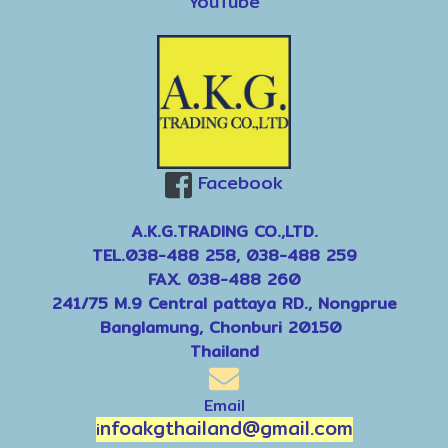
YouTube
Facebook
A.K.G.TRADING CO.,LTD.
TEL.038-488 258, 038-488 259
FAX. 038-488 260
241/75 M.9 Central pattaya RD., Nongprue
Banglamung, Chonburi 20150
Thailand
Email
nfoakgthailand@gmail.com
i