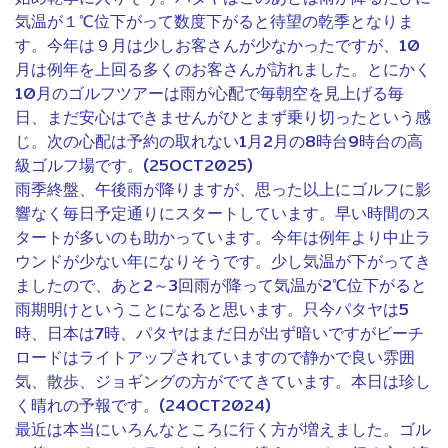
気温が１℃位下がって数度下がると待望の乾季となりま
す。今年は９月は少しお客さんが少なかったですが、10
月は例年を上回る多くのお客さんが訪れました。とにかく
10月のゴルフツアーは雨が心配で毎朝空を見上げる毎
日、まだ安心はできませんがひとまず乗り切ったという感
じ。次の心配は予約の取れない1月2月の8時台9時台の高
級ゴルフ場です。(25OCT2025)
雨季終盤、午後雨が降りますが、思った以上にゴルフに影
響なく毎日予定通りにスタートしています。早い時間のス
タートが多いのも助かっています。今年は例年より中止ラ
ウンドが少ない年になりそうです。少し気温が下がってき
ましたので、あと2～3回雨が降って気温が2℃位下がると
雨期明けということになると思います。只今パタヤは5
時、日本は7時、パタヤはまだ日が出ず暗いですがビーチ
ロードはライトアップされていますので静かで良い雰囲
気、散歩、ジョギングの方がでてきています。本日は珍し
く晴れの予報です。(24OCT2024)
最近は本当にいろんなところに行く方が増えました。ゴル