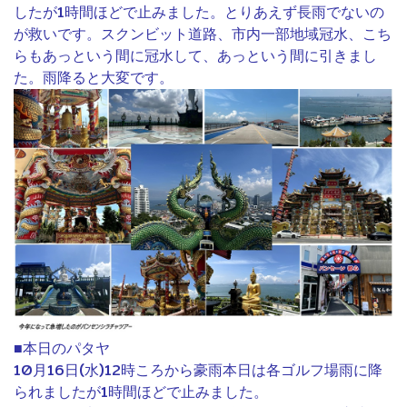
したが1時間ほどで止みました。とりあえず長雨でないの
が救いです。スクンビット道路、市内一部地域冠水、こち
らもあっという間に冠水して、あっという間に引きまし
た。雨降ると大変です。
■本日のパタヤ
10月16日(水)12時ころから豪雨本日は各ゴルフ場雨に降
られましたが1時間ほどで止みました。