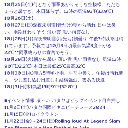
10月25日(金)何となく雨季あがりそうな空模様、ただち
ょっと暑すぎ、本日降らず。13時の気温93℉(33.9℃)
10月26日(土)
10月27日(日)深夜未明雷(音だけ)朝から晴れ 日中は暑
い。雨期終わりそう 薄い雲 黒い雨雲なし
10月28日(月)深夜未明雷(稲光も)朝曇り 午後3時以降は晴
れています。予報では10月3日頃最低気温3度下がる
22℃**雨季終わりの宣言でそう。
10月29日(火)朝から暑い 薄い雲 黒い雨雲なし 気温13時
90℉(32.2℃) 本日は最低25℃最高32℃
10月30日(水)朝方5時頃小雨、午前中曇り、午後は晴れ間
も、少し差し込む日差しも結構強烈、雲ある快適
10月31日(木)気温13時91℉(32.8℃)
■イベント情報 凄～い パタヤはビッグイベント目白押し
11月2日(土)パタヤ国際ビキニビーチレース2024
11月15日(金)ロイクラトン
11月22日(金)～24日(日)Rolling loud At Legend Siam
The Biggest Hip Hop Festival in Asia