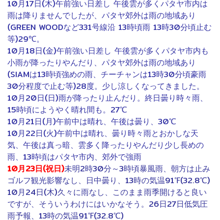
10月17日(木)午前強い日差し 午後雲が多くパタヤ市内は
雨は降りませんでしたが、パタヤ郊外は雨の地域あり
(GREEN WOODなど331号線沿 13時頃雨 13時30分頃止む
等)29℃。
10月18日(金)午前強い日差し 午後雲が多くパタヤ市内も
小雨が降ったりやんだり、パタヤ郊外は雨の地域あり
(SIAMは13時頃強めの雨、チーチャンは13時30分頃豪雨
30分程度で止む等)28度。少し涼しくなってきました。
10月20日(日)雨が降ったり止んだり。終日曇り時々雨、
15時頃にようやく晴れ間も。27℃
10月21日(月)午前中は晴れ、午後は曇り、30℃
10月22日(火)午前中は晴れ、曇り時々雨とおかしな天
気、午後は真っ暗、雲多く降ったりやんだり少し長めの
雨、13時頃はパタヤ市内、郊外で強雨
10月23日(祝日)
未明2時30分～3時頃暴風雨、朝方は止み
ゴルフ観光影響なし、日中曇り、13時の気温91℉(32.8℃)
10月24日(木)久々に雨なし、このまま雨季開けると良い
ですが、そういうわけにはいかなそう。26日27日低気圧
雨予報、13時の気温91℉(32.8℃)