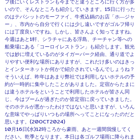
フ後にいくレストランも今までと違うところに行く方が多
いので、そんなところも紹介していきます。15日に行った
のはテパシットのモーファイ、牛煮込鍋のお店「ホ―ジャ
ー」、市内から自分で行くには少し遠いですがゴルフ帰り
には丁度良いですね。しかし、皆さんよく知ってますね。
今週はあと1軒、シラチャにある浮島、チーチャン等への
船乗場にある「コーロイレストラン」も紹介します。観光
では妙に増えているのがタイガーパーク経由、通り道でよ
りやすい便利な場所にありますが、これだけ多いのはきっ
とインターネットか何かで紹介されているんでしょうね？
そういえば、昨年はあまり弊社では利用しないホテルの予
約が一時的に集中したことがありました。定宿からたまに
は違うホテルをということで利用したホテルが皆さん同
じ、今はブームが過ぎたのか皆定宿に戻っていきました。
そのホテルが悪かったわけではないと思いますが、いろん
な意味でやっぱりいつもの場所へってことになったのだと
思います。(20OCT2024)
10月16日(水)12時ころから豪雨、あと一週間我慢してく
ださい。乾季となります。本日は各ゴルフ場雨に降られま