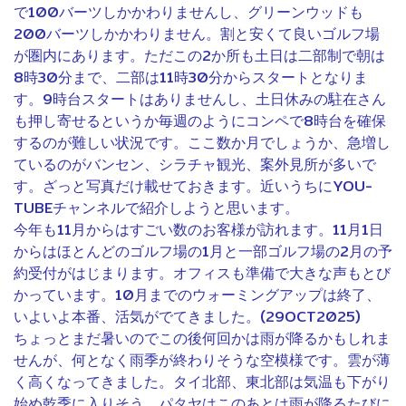
で100バーツしかかわりませんし、グリーンウッドも
200バーツしかかわりません。割と安くて良いゴルフ場
が圏内にあります。ただこの2か所も土日は二部制で朝は
8時30分まで、二部は11時30分からスタートとなりま
す。9時台スタートはありませんし、土日休みの駐在さん
も押し寄せるというか毎週のようにコンペで8時台を確保
するのが難しい状況です。ここ数か月でしょうか、急増し
ているのがバンセン、シラチャ観光、案外見所が多いで
9
す。ざっと写真だけ載せておきます。近いうちにYOU-
TUBEチャンネルで紹介しようと思います。
今年も11月からはすごい数のお客様が訪れます。11月1日
からはほとんどのゴルフ場の1月と一部ゴルフ場の2月の予
約受付がはじまります。オフィスも準備で大きな声もとび
かっています。10月までのウォーミングアップは終了、
いよいよ本番、活気がでてきました。(29OCT2025)
ちょっとまだ暑いのでこの後何回かは雨が降るかもしれま
せんが、何となく雨季が終わりそうな空模様です。雲が薄
く高くなってきました。タイ北部、東北部は気温も下がり
始め乾季に入りそう。パタヤはこのあとは雨が降るたびに