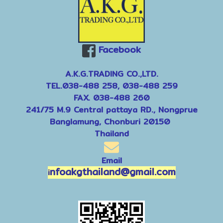
Facebook
A.K.G.TRADING CO.,LTD.
TEL.038-488 258, 038-488 259
FAX. 038-488 260
241/75 M.9 Central pattaya RD., Nongprue
Banglamung, Chonburi 20150
Thailand
Email
nfoakgthailand@gmail.com
i