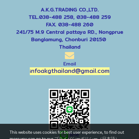
A.K.G.TRADING CO.,LTD.
TEL.038-488 258, 038-488 259
FAX. 038-488 260
241/75 M.9 Central pattaya RD., Nongprue
Banglamung, Chonburi 20150
Thailand
Email
nfoakgthailand@gmail.com
i
This website uses cookies for best user experience, to find out
line
more you can go to our
プライバシーポリシー（日本語）
,