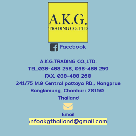
Facebook
A.K.G.TRADING CO.,LTD.
TEL.038-488 258, 038-488 259
FAX. 038-488 260
241/75 M.9 Central pattaya RD., Nongprue
Banglamung, Chonburi 20150
Thailand
Email
nfoakgthailand@gmail.com
i