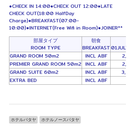
●CHECK IN 14:00●CHECK OUT 12:00●LATE
CHECK OUT(18:00 HalfDay
Charge)●BREAKFAST(07:00-
10:00)●INTERNET(Free Wifi in Room)●JOINER**
部屋タイプ
朝食
ROOM TYPE
BREAKFAST
01JULY2
GRAND ROOM 50m2
INCL ABF
2,20
PREMIER GRAND ROOM 50m2
INCL ABF
2,50
GRAND SUITE 60m2
INCL ABF
3,00
EXTRA BED
INCL ABF
1,
ホテルパタヤ
ホテルノースパタヤ