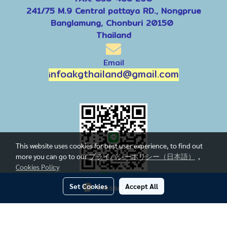
241/75 M.9 Central pattaya RD., Nongprue
Banglamung, Chonburi 20150
Thailand
Email
nfoakgthailand@gmail.com
i
This website uses cookies for best user experience, to find out
more you can go to our
プライバシーポリシー（日本語）
,
Cookies Policy
line
Set Cookies
Message Us
Accept All
今日の訪問者
1,407
Powered by
MakeWebEasy.com