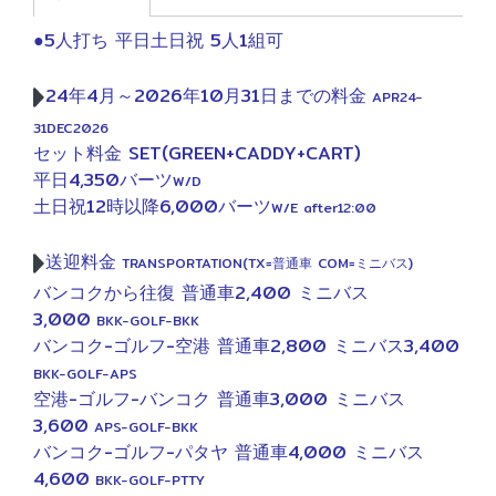
●5人打ち 平日土日祝 5人1組可
24年4月～2026年10月31日までの料金
APR24-
31DEC2026
セット料金 SET(GREEN+CADDY+CART)
平日4,350バーツ
W/D
土日祝12時以降6,000バーツ
W/E after12:00
送迎料金
TRANSPORTATION(TX=普通車 COM=ミニバス)
バンコクから往復 普通車2,400 ミニバス
3,000
BKK-GOLF-BKK
バンコク-ゴルフ-空港 普通車2,800 ミニバス3,400
BKK-GOLF-APS
空港-ゴルフ-バンコク 普通車3,000 ミニバス
3,600
APS-GOLF-BKK
バンコク-ゴルフ-パタヤ 普通車4,000 ミニバス
4,600
BKK-GOLF-PTTY