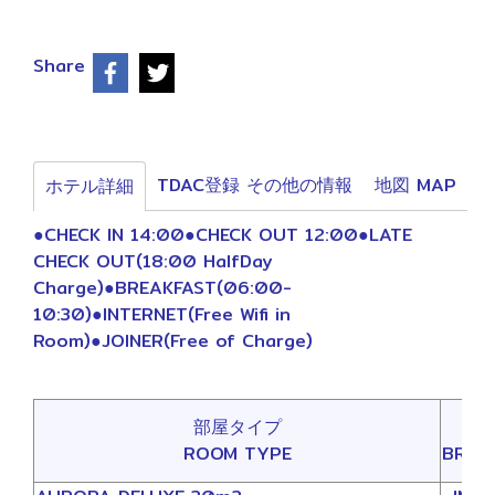
Share
TDAC登録 その他の情報
地図 MAP
ホテル詳細
●CHECK IN 14:00●CHECK OUT 12:00●LATE
CHECK OUT(18:00 HalfDay
Charge)●BREAKFAST(06:00-
10:30)●INTERNET(Free Wifi in
Room)●JOINER(Free of Charge)
部屋タイプ
朝
ROOM TYPE
BREA