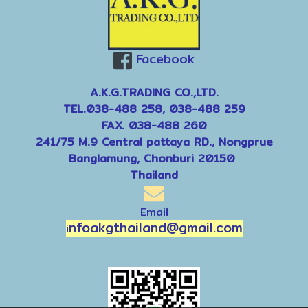
Facebook
A.K.G.TRADING CO.,LTD.
TEL.038-488 258, 038-488 259
FAX. 038-488 260
241/75 M.9 Central pattaya RD., Nongprue
Banglamung, Chonburi 20150
Thailand
Email
nfoakgthailand@gmail.com
i