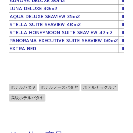
AURORA DELUXE 30m2
INCL
LUNA DELUXE 30m2
INCL
AQUA DELUXE SEAVIEW 35m2
INCL
STELLA SUITE SEAVIEW 40m2
INCL
STELLA HONEYMOON SUITE SEAVIEW 42m2
INCL
PANORAMA EXECUTIVE SUITE SEAVIEW 60m2
INCL
EXTRA BED
INCL
ホテルパタヤ
ホテルノースパタヤ
ホテルナックルア
高級ホテルパタヤ