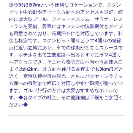
徒歩3分300mという便利なロケーションで、スクン
ビット中心部やアソーク方面へのアクセスも良好。館
内には大型プール、フィットネスジム、サウナ、レス
トランを完備、客室にはキッチンや洗濯機付きタイプ
も用意されており、長期滞在にも対応しています。料
金も格安です。スクンビット通りとラマ4通りの結節
点に近い立地にあり、車での移動がとてもスムーズで
す。ホテルを出て主要道路へ出るとすぐにラマ4通り
へアクセスでき、そこから都心方面へ向かう高速入口
までは約2km、北方面へ伸びる高速までも3kmほどと
近く、空港送迎や市内観光、さらにパタヤ・シラチャ
方面への移動まで幅広く対応しやすい環境が整ってい
ます。ゴルフ旅行の方には大変おすすめなホテルで
す。◆各タイプの料金、その他詳細は下欄をご参照く
ださい◆