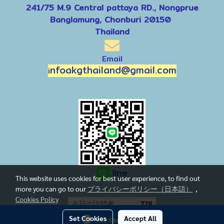
241/75 M.9 Central pattaya RD., Nongprue
Banglamung, Chonburi 20150
Thailand
Email
nfoakgthailand@gmail.com
i
line
This website uses cookies for best user experience, to find out
more you can go to our
プライバシーポリシー（日本語）
,
Cookies Policy
今日の訪問者
778
Set Cookies
Message Us
Accept All
Powered by
MakeWebEasy.com