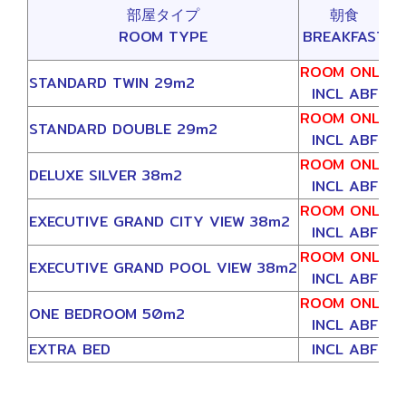
部屋タイプ
朝食
0
ROOM TYPE
BREAKFAST
ROOM ONLY
1
STANDARD TWIN 29m2
INCL ABF
1
ROOM ONLY
1
STANDARD DOUBLE 29m2
INCL ABF
1
ROOM ONLY
1
DELUXE SILVER 38m2
INCL ABF
1
ROOM ONLY
1
EXECUTIVE GRAND CITY VIEW 38m2
INCL ABF
2
ROOM ONLY
2
EXECUTIVE GRAND POOL VIEW 38m2
INCL ABF
2
ROOM ONLY
3
ONE BEDROOM 50m2
INCL ABF
3
EXTRA BED
INCL ABF