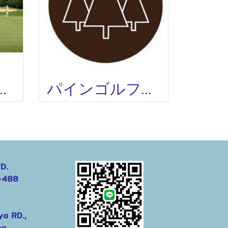
ルフ)SAMPRAN GOLF CLUB(ROSE GARDEN GOLF)
パインゴルフクラブ THE PINE GOLF CLUB
D.
-488
ya RD.,
g,