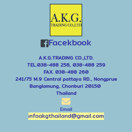
Facekbook
A.K.G.TRADING CO.,LTD.
TEL.038-488 258, 038-488 259
FAX. 038-488 260
241/75 M.9 Central pattaya RD., Nongprue
Banglamung, Chonburi 20150
Thailand
Email
nfoakgthailand@gmail.com
i