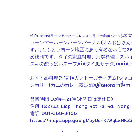
**ร้านอาหาร(ラーンアーハーン)=レストラン**บ้าน(バーン)=家
ラーンアーハーンバーンパーノム(ノムおばさんの家庭
す｡もともとラヨーン地区にあり有名なお店で2
変便利です。タイの家庭料理、海鮮料理、スパイシ
ズキの酸っぱいスープ)ยำ(タイ風サラダ)ต้ม
おすすめ料理(写真)●ガントーガティアム(シャコのにん
ンカリー(カニのカレー粉炒め)ปูผัดผงกระกรี่●
営業時間 10時～21時(水曜日は定休日)
住所 102/33, Liap Thang Rot Fai Rd., Nong 
電話 081-368-3466
https://maps.app.goo.gl/pyDshKtWqLxNKZ