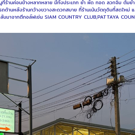
มนูที่ร้านค่อนข้างหลากหลาย มีทั้งประเภท ยำ ผัด ทอด ลวกจิ้ม ต้ม
รถด้านหลังร้านกว้างขวางสะดวกสบาย ที่ร้านเน้นวัตถุดิบที่สดใหม่ 
อาจจะกลับมาจากตีกอล์ฟเช่น SIAM COUNTRY CLUB,PATTAYA 