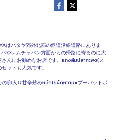
TTAYAはパタヤ郊外北部の鉄道沿線道路にありま
ラパやレムチャバン方面からの帰路に寄るのに大
勧めなお店です。แกงส้มปลากะพง(ス
きのセットも人気です。
卵入り甘辛炒めหมึกไข่ผัดหวาน●プーパットポ