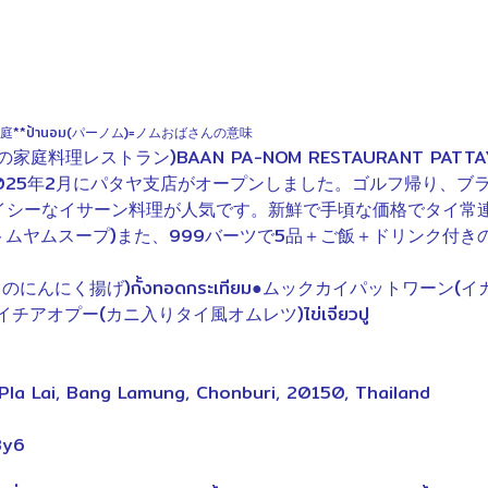
,家庭**ป้านอม(パーノム)=ノムおばさんの意味
料理レストラン)BAAN PA-NOM RESTAURANT PA
025年2月にパタヤ支店がオープンしました。ゴルフ帰り、ブ
ーなイサーン料理が人気です。新鮮で手頃な価格でタイ常連さんにお
ยำ(トムヤムスープ)また、999バーツで5品＋ご飯＋ドリンク付
にく揚げ)กั้งทอดกระเทียม●ムックカイパットワーン(イカの
カイチアオプー(カニ入りタイ風オムレツ)ไข่เจียวปู
Pla Lai, Bang Lamung, Chonburi, 20150, Thailand
3y6