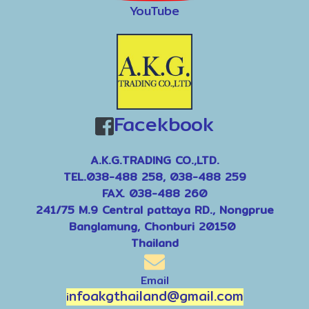
YouTube
Facekbook
A.K.G.TRADING CO.,LTD.
TEL.038-488 258, 038-488 259
FAX. 038-488 260
241/75 M.9 Central pattaya RD., Nongprue
Banglamung, Chonburi 20150
Thailand
Email
nfoakgthailand@gmail.com
i