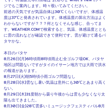
ジでもご案内します。時々覗いてみてください。
前述の天気ですが気温自体は30℃くらいですが、体感温
度は37℃と発表されています。体感温度の算出方法はよく
わからないですが？？？何となくそんな感じ、合ってま
す。WEATHER.COMで検索すると、気温、体感温度ととも
に雲の流れなどが確認できて便利です。雲が避けて通るパ
タヤかな。
本日のパタヤ
8月26日(月)6時頃雨8時頃雨止む全ゴルフ場OK、パタヤ
地区は問題ないですがタイのイサーン地方では大雨で洪水
の報道があります。
8月27日(火)朝5時頃小雨ゴルフ問題なし
8月28日(水)雲なし暑い気温は意外にも30℃とあまり高く
ない。
8月29日(木)31度朝から曇り午後からは雲も少なくなり太
陽も出てきました。
8月30日(金)28℃雲多いミュージックフェスティバル8月