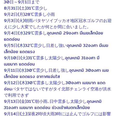
30日～9月1日まで
8月31日(土)31℃雲少し
9月2日(月)28℃雲多し小雨
9月3日(火)朝雨パタヤソイブッカオ地区冠水ゴルフのお迎
えに少し大変でしたが何とか間に合いました。
9月4日(水)29℃雲多しอุณหภมิ 29องศา มีเมฆเล็กน้อย
แดดอ่อน
9月5日(木)32℃雲少し日差し強いอุณหภมิ 32องศา มีเมฆ
เล็กน้อย แดดแรง
9月10日(火)31℃雲多し太陽少しอุณหภมิ 31องศา มี
เมฆมาก แดดอ่อน
9月11日(水)30℃雲少し日差し強しอุณหภมิ 30องศา เมฆ
เล็กน้อย แดดแรง อากาศแจ่มใส
9月12日(木)30℃雲多し太陽少し30องศา เมฆมาก แดด
อ่อนパタヤではないですがタイ北部チェンライ空港が洪水
で利用できず
9月13日(金)31℃朝小雨､日中雲多し太陽少しอุณหภมิ
31องศา เมฆมาก แดดอ่อน ช่วงเช้าฝนตกเล็กน้อย
9月14日(土)深夜2時頃大雨3時には止んでゴルフには影響