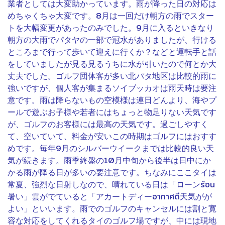
業者としては大変助かっています。雨が降った日の対応は
めちゃくちゃ大変です。8月は一回だけ朝方の雨でスター
トを大幅変更があったのみでした。9月に入るといきなり
朝方の大雨でパタヤの一部で冠水がありましたが、行ける
ところまで行って歩いて迎えに行くか？などと運転手と話
をしていましたが見る見るうちに水が引いたので何とか大
丈夫でした。ゴルフ団体客が多い北パタ地区は比較的雨に
強いですが、個人客が集まるソイブッカオは雨天時は要注
意です。雨は降らないもの空模様は連日どんより、海やプ
9
ールで遊ぶお子様や若者にはちょっと物足りない天気です
が、ゴルフのお客様には最高の天気です。過ごしやすく
て、空いていて、料金が安いこの時期はゴルフにはおすす
めです。毎年9月のシルバーウイークまでは比較的良い天
気が続きます。雨季終盤の10月中旬から後半は日中にか
かる雨が降る日が多いの要注意です。ちなみにここタイは
常夏、強烈な日射しなので、晴れている日は「ローンร้อน
暑い」雲がでていると「アカートディーอากาศดี天気がが
よい」といいます。雨でのゴルフのキャンセルには割と寛
容な対応をしてくれるタイのゴルフ場ですが、中には現地