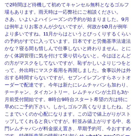
で2時間ほど待機して初めてキャンセル無料となるゴルフ
場もあります。雨天時は一応弊社にご相談ください。
さあ、いよいよハイシーズンの予約が始まりました。9月
は例年よりお客さんが少ないですが、何故か10月が例年
より多いですね。11月からはというとびっくりするくらい
の予約がすでに入っています。日本ですと労働基準法違法
かな？寝る間も惜しんで仕事しないと終わりません。とに
かく体調管理に気を付けて乗り切らないと。今はほとんど
の方がマスクをしてないですが、恥ずかしいよりじつをと
って、外出時にマスク着用を再開しました。食事以外は外
出する時間すらないですが。セブンイレブンすらネットオ
ーダーで配達です。今年は新たにレムチャバンも加わり、
チーチャン、タイカントリー、レムチャバンが土日も3か
月前受付開始です。8時台9時台スタート希望の方は特に
早めにご予約下さい。しかしゴルフ高くなりましたね。ど
こまでいくのか心配になります。この辺で値上がりがスト
ップしてくれると良いですが。軒並み値上がりする中、名
門レムチャバンが料金据え置き、早期予約可、今おすすめ
です。特価販売等の情報は"お知らせ what's new"のペー