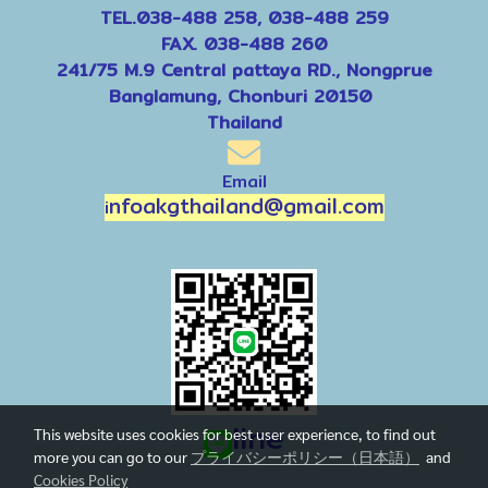
TEL.038-488 258, 038-488 259
FAX. 038-488 260
241/75 M.9 Central pattaya RD., Nongprue
Banglamung, Chonburi 20150
Thailand
Email
nfoakgthailand@gmail.com
i
line
This website uses cookies for best user experience, to find out
more you can go to our
プライバシーポリシー（日本語）
and
Cookies Policy